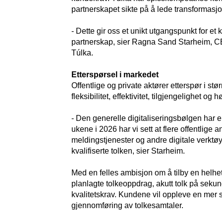
partnerskapet sikte på å lede transformasj
- Dette gir oss et unikt utgangspunkt for e
partnerskap, sier Ragna Sand Starheim, CE
Túlka.
Etterspørsel i markedet
Offentlige og private aktører etterspør i s
fleksibilitet, effektivitet, tilgjengelighet og h
- Den generelle digitaliseringsbølgen har 
ukene i 2026 har vi sett at flere offentlige
meldingstjenester og andre digitale verktøy. D
kvalifiserte tolken, sier Starheim.
Med en felles ambisjon om å tilby en helhetl
planlagte tolkeoppdrag, akutt tolk på sekund
kvalitetskrav. Kundene vil oppleve en mer sø
gjennomføring av tolkesamtaler.