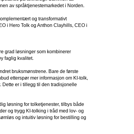
onen av språktjenestemarkedet i Norden.
t komplementært og transformativt
O i Hero Tolk og Anthon Clayhills, CEO i
tørre grad løsninger som kombinerer
øy faglig kvalitet.
endret bruksmønstrene. Bare de første
 anbud etterspør mer informasjon om KI-tolk,
ette er i tillegg til den tradisjonelle
ig løsning for tolketjenester, tilbys både
er og trygg KI-tolking i tråd med lov- og
mløs og intuitiv løsning for bestilling og