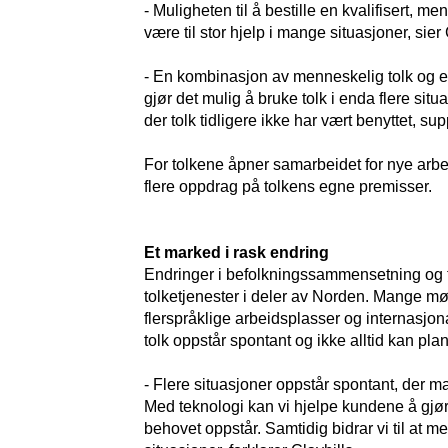
- Muligheten til å bestille en kvalifisert, m
være til stor hjelp i mange situasjoner, sier
- En kombinasjon av menneskelig tolk og en
gjør det mulig å bruke tolk i enda flere si
der tolk tidligere ikke har vært benyttet, su
For tolkene åpner samarbeidet for nye arbe
flere oppdrag på tolkens egne premisser.
Et marked i rask endring
Endringer i befolkningssammensetning og tj
tolketjenester i deler av Norden. Mange møte
flerspråklige arbeidsplasser og internasjo
tolk oppstår spontant og ikke alltid kan plan
- Flere situasjoner oppstår spontant, der man 
Med teknologi kan vi hjelpe kundene å gjør
behovet oppstår. Samtidig bidrar vi til at men