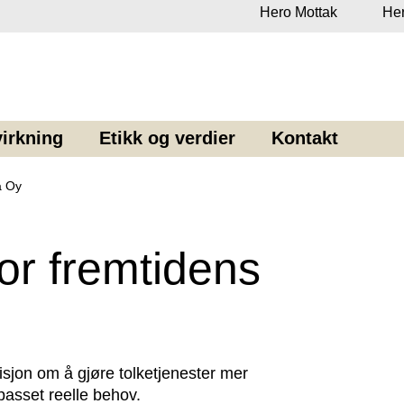
Hero Mottak
Her
irkning
Etikk og verdier
Kontakt
a Oy
or fremtidens
sjon om å gjøre tolketjenester mer 
lpasset reelle behov.