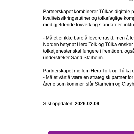
Partnerskapet kombinerer Túlkas digitale p
kvalitetssikringsrutiner og tolkefaglige komp
med gjeldende lovverk og standarder, inklu
- Målet er ikke bare å levere raskt, men å l
Norden betyr at Hero Tolk og Túlka ønsker å
tolketjenester skal fungere i fremtiden, og
understreker Sand Starheim.
Partnerskapet mellom Hero Tolk og Túlka e
- Målet vårt å være en strategisk partner fo
årene som kommer, slår Starheim og Clayhi
Sist oppdatert:
2026-02-09