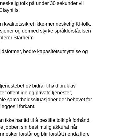
enneskelig tolk på under 30 sekunder vil
 Clayhills.
 kvalitetssikret ikke-menneskelig KI-tolk,
tuasjoner og dermed styrke språkforståelsen
pplerer Starheim.
idsformer, bedre kapasitetsutnyttelse og
enestebehov bidrar til økt bruk av
r offentlige og private tjenester,
nale samarbeidssituasjoner der behovet for
legges i forkant.
ikke har tid til å bestille tolk på forhånd.
e jobben sin best mulig akkurat når
nesker forstår og blir forstått i enda flere