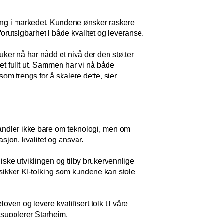
ning i markedet. Kundene ønsker raskere
forutsigbarhet i både kvalitet og leveranse.
bruker nå har nådd et nivå der den støtter
tet fullt ut. Sammen har vi nå både
m trengs for å skalere dette, sier
ndler ikke bare om teknologi, men om
sjon, kvalitet og ansvar.
giske utviklingen og tilby brukervennlige
 sikker KI-tolking som kundene kan stole
loven og levere kvalifisert tolk til våre
, supplerer Starheim.